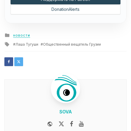
DonationAlerts
Posted
НОВОСТИ
in
Tagged
Лаша Тугуши
Общественный вещатель Грузии
with
SOVA
Website
Twitter
Facebook
Youtube