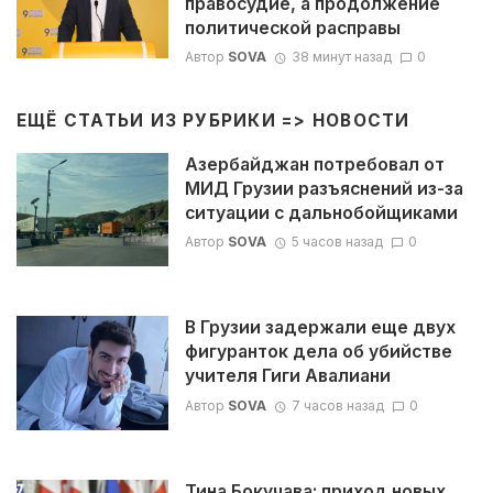
правосудие, а продолжение
политической расправы
Автор
SOVA
38 минут назад
0
ЕЩЁ СТАТЬИ ИЗ РУБРИКИ =>
НОВОСТИ
Азербайджан потребовал от
МИД Грузии разъяснений из-за
ситуации с дальнобойщиками
Автор
SOVA
5 часов назад
0
В Грузии задержали еще двух
фигуранток дела об убийстве
учителя Гиги Авалиани
Автор
SOVA
7 часов назад
0
Тина Бокучава: приход новых