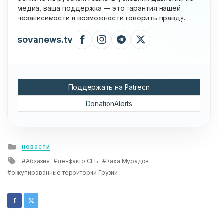
медиа, ваша поддержка — это гарантия нашей
независимости и возможности говорить правду.
sovanews.tv
Поддержать на Patreon
DonationAlerts
Posted
НОВОСТИ
in
Tagged
Абхазия
де-факто СГБ
Каха Мурадов
with
оккупированные территории Грузии