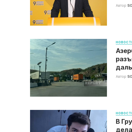
Автор
S
НОВОСТ
Азер
разъ
дал
Автор
S
НОВОСТ
В Гр
дела