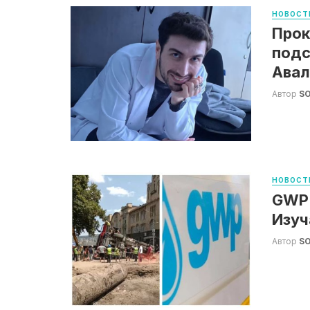
НОВОСТ
Прок
подс
Авал
Автор
S
НОВОСТ
GWP:
Изуч
Автор
S