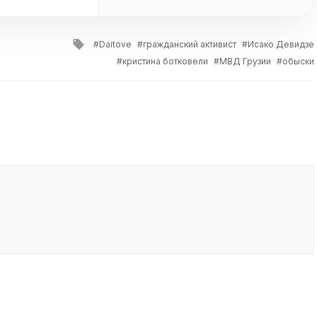
Tagged
Daitove
гражданский активист
Исако Девидзе
with
кристина ботковели
МВД Грузии
обыски