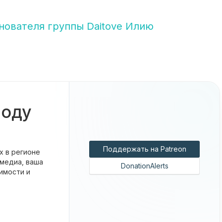
нователя группы Daitove Илию
боду
Поддержать на Patreon
х в регионе
 медиа, ваша
DonationAlerts
имости и