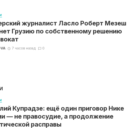
И
ерский журналист Ласло Роберт Мезеш
нет Грузию по собственному решению
вокат
OVA
7 часов назад
0
И
И
лий Купрадзе: ещё один приговор Нике
и — не правосудие, а продолжение
тической расправы