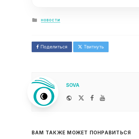
Posted
НОВОСТИ
in
Поделиться
Твитнуть
SOVA
Website
Twitter
Facebook
Youtube
ВАМ ТАКЖЕ МОЖЕТ ПОНРАВИТЬСЯ