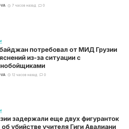
OVA
7 часов назад
0
И
байджан потребовал от МИД Грузии
яснений из-за ситуации с
ьнобойщиками
OVA
12 часов назад
0
И
узии задержали еще двух фигуранток
 об убийстве учителя Гиги Авалиани