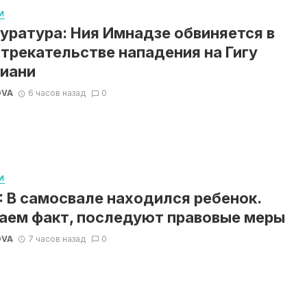
И
уратура: Ния Имнадзе обвиняется в
трекательстве нападения на Гигу
иани
OVA
6 часов назад
0
И
 В самосвале находился ребенок.
аем факт, последуют правовые меры
OVA
7 часов назад
0