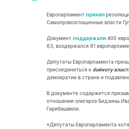
Европарламент
принял
резолюци
Самопровозглашенные власти Гр
Документ
поддержали
400 евр
63, воздержался 81 европарламе
Депутаты Европарламента приз
присоединиться к
бойкоту власт
демократии в стране и подавлен
В документе содержится призы
отношении олигарха Бидзины Ива
Гарибашвили.
«Депутаты Европарламента хотят