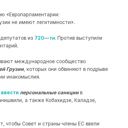
ю «Европарламентарии:
узии не имеют легитимности».
одепутатов из
720
—
ти
. Против выступили
нтарий.
ывают международное сообщество
ей Грузии
, которых они обвиняют в подрыве
ии инакомыслия.
в
ввести
персональные санкции
в
нишвили, а также Кобахидзе, Каладзе,
, чтобы Совет и страны-члены ЕС ввели