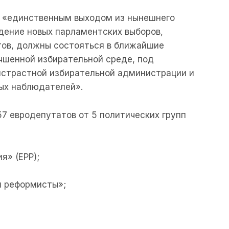
о «единственным выходом из нынешнего
едение новых парламентских выборов,
тов, должны состояться в ближайшие
учшенной избирательной среде, под
истрастной избирательной администрации и
х наблюдателей».
7 евродепутатов от 5 политических групп
я» (EPP);
и реформисты»;