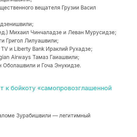
бщественного вещателя Грузии Васил
рдзенишвили;
ед.) Михаил Чинчаладзе и Леван Мурусидзе;
ти Григол Лилуашвили;
TV и Liberty Bank Ираклий Рухадзе;
ian Airways Тамаз Гаиашвили;
 Оболашвили и Гоча Энукидзе.
т к бойкоту «самопровозглашенной
аломе Зурабишвили — легитимный