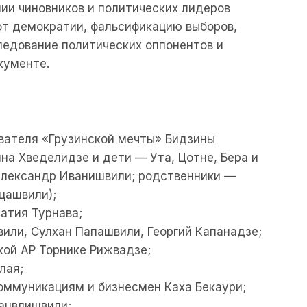
ии чиновников и политических лидеров
 от демократии, фальсификацию выборов,
ледование политических оппонентов и
кументе.
ователя «Грузинской мечты» Бидзины
на Хведелидзе и дети — Ута, Цотне, Бера и
Александр Иванишвили; родственники —
цашвили);
атия Турнава;
или, Сулхан Папашвили, Георгий Капанадзе;
кой АР Торнике Рижвадзе;
лая;
оммуникациям и бизнесмен Каха Бекаури;
ацвлишвили;