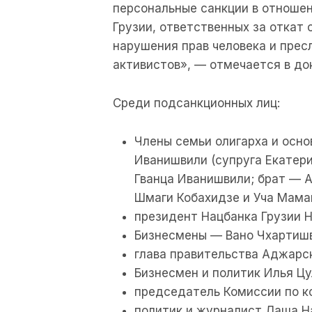
персональные санкции в отношен
Грузии, ответственных за откат
нарушения прав человека и прес
активистов», — отмечается в до
Среди подсанкционных лиц:
Члены семьи олигарха и осн
Иванишвили (супруга Екатери
Гванца Иванишвили; брат — 
Шмаги Кобахидзе и Уча Мама
президент Нацбанка Грузии Н
Бизнесмены — Вано Чхартишв
глава правительства Аджарс
Бизнесмен и политик Илья Цу
председатель Комиссии по к
политик и журналист Лаша Н