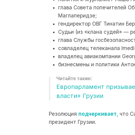
глава Совета попечителей О
Маглаперидзе;
гендиректор ОВГ Тинатин Бе
Судьи (из «клана судей» — р
глава Службы госбезопаснос
совладелец телеканала Imedi 
владелец авиакомпании Georg
бизнесмены и политики Антон
Европарламент призывае
власти» Грузии
Резолюция
подчеркивает,
что С
президент Грузии.