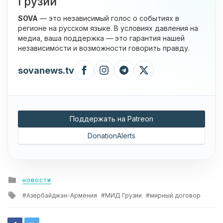
Грузии
SOVA
— это независимый голос о событиях в
регионе на русском языке. В условиях давления на
медиа, ваша поддержка — это гарантия нашей
независимости и возможности говорить правду.
sovanews.tv
Поддержать на Patreon
DonationAlerts
Posted
НОВОСТИ
in
Tagged
Азербайджан-Армения
МИД Грузии
мирный договор
with