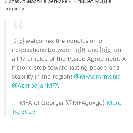
и стабильности в регионе!», – пишет МИД в
соцсети.
🇬🇪 welcomes the conclusion of
negotiations between 🇦🇲 and 🇦🇿 on
all 17 articles of the Peace Agreement. A
historic step toward lasting peace and
stability in the region!
@MFAofArmenia
@AzerbaijanMFA
— MFA of Georgia (@MFAgovge)
March
14, 2025