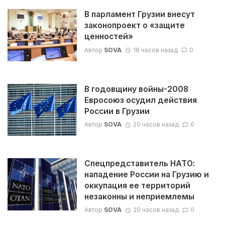
В парламент Грузии внесут
законопроект о «защите
ценностей»
Автор
SOVA
18 часов назад
0
В годовщину войны-2008
Евросоюз осудил действия
России в Грузии
Автор
SOVA
20 часов назад
0
Спецпредставитель НАТО:
нападение России на Грузию и
оккупация ее территорий
незаконны и неприемлемы
Автор
SOVA
20 часов назад
0