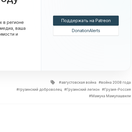
Поддержать на Patreon
х в регионе
 медиа, ваша
DonationAlerts
имости и
Tagged
августовская война
война 2008 года
with
грузинский доброволец
Грузинский легион
Грузия-Россия
Мамука Мамулашвили