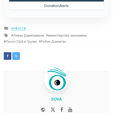
DonationAlerts
Posted
НОВОСТИ
in
Tagged
Леван Давиташвили
министерство экономики
with
Посол США в Грузии
Робин Данниган
SOVA
Website
Twitter
Facebook
Youtube