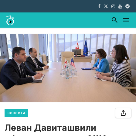
НОВОСТИ
Леван Давиташвили