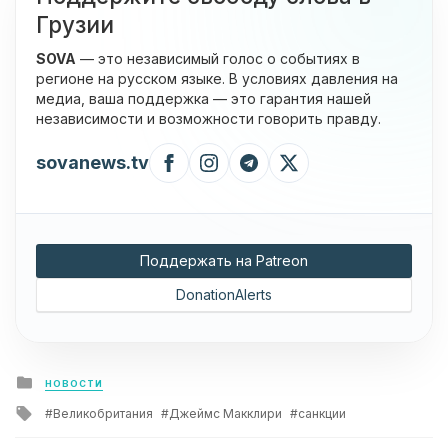
Грузии
SOVA
— это независимый голос о событиях в
регионе на русском языке. В условиях давления на
медиа, ваша поддержка — это гарантия нашей
независимости и возможности говорить правду.
sovanews.tv
Поддержать на Patreon
DonationAlerts
Posted
НОВОСТИ
in
Tagged
Великобритания
Джеймс Макклири
санкции
with