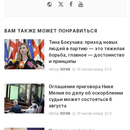
Website
Twitter
Facebook
Youtube
ВАМ ТАКЖЕ МОЖЕТ ПОНРАВИТЬСЯ
Тина Бокучава: приход новых
людей в партию — это тяжелая
борьба, главное — достоинство
и принципы
Автор
SOVA
10 часов назад
0
Оглашение приговора Нике
Мелия по делу об оскорблении
судьи может состояться 6
августа
Автор
SOVA
10 часов назад
0