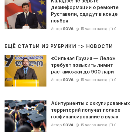
Каладзе: не верьте
дезинформации о ремонте
Руставели, сдадут в конце
ноября
Автор
SOVA
15 часов назад
0
ЕЩЁ СТАТЬИ ИЗ РУБРИКИ =>
НОВОСТИ
«Сильная Грузия — Лело»
требует повысить лимит
растаможки до 900 лари
Автор
SOVA
15 часов назад
0
Абитуриенты с оккупированных
территорий получат полное
госфинансирование в вузах
Автор
SOVA
15 часов назад
0