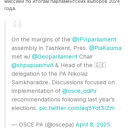
миссией по итогам парламентских выборов 2024
года.
On the margins of the
@IPUparliament
assembly in Tashkent, Pres.
@PiaKauma
met w/
@Geoparliament
Chair
@shpapuashvili
& Head of the 🇬🇪
delegation to the PA Nikolaz
Samkharadze. Discussions focused on
implementation of
@osce_odihr
recommendations following last year’s
elections.
pic.twitter.com/eq5Yot3IZm
— OSCE PA (@oscepa)
April 8, 2025