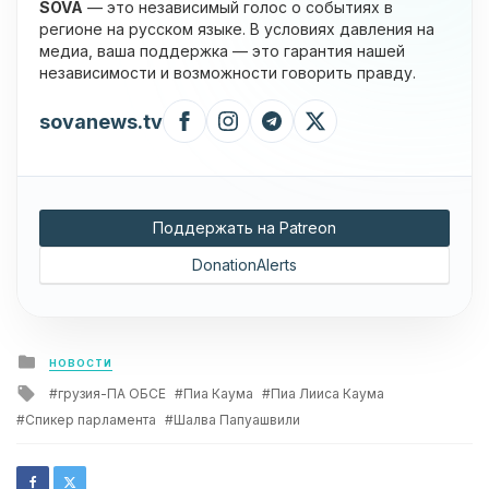
SOVA
— это независимый голос о событиях в
регионе на русском языке. В условиях давления на
медиа, ваша поддержка — это гарантия нашей
независимости и возможности говорить правду.
sovanews.tv
Поддержать на Patreon
DonationAlerts
Posted
НОВОСТИ
in
Tagged
грузия-ПА ОБСЕ
Пиа Каума
Пиа Лииса Каума
with
Спикер парламента
Шалва Папуашвили