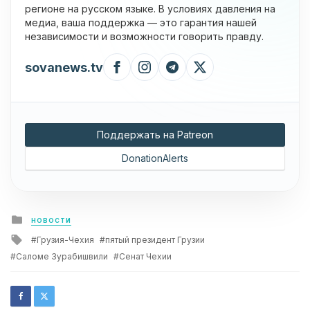
регионе на русском языке. В условиях давления на
медиа, ваша поддержка — это гарантия нашей
независимости и возможности говорить правду.
sovanews.tv
Поддержать на Patreon
DonationAlerts
Posted
НОВОСТИ
in
Tagged
Грузия-Чехия
пятый президент Грузии
with
Саломе Зурабишвили
Сенат Чехии