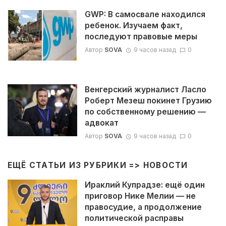
GWP: В самосвале находился
ребенок. Изучаем факт,
последуют правовые меры
Автор
SOVA
9 часов назад
0
Венгерский журналист Ласло
Роберт Мезеш покинет Грузию
по собственному решению —
адвокат
Автор
SOVA
9 часов назад
0
ЕЩЁ СТАТЬИ ИЗ РУБРИКИ =>
НОВОСТИ
Ираклий Купрадзе: ещё один
приговор Нике Мелии — не
правосудие, а продолжение
политической расправы