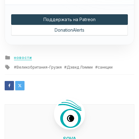
Поддержать на Patreon
DonationAlerts
Posted
НОВОСТИ
in
Tagged
Великобритания-Грузия
Дэвид Лэмми
санкции
with
SOVA