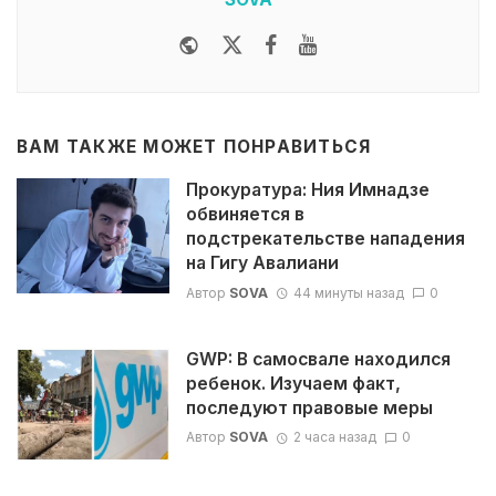
Website
Twitter
Facebook
Youtube
ВАМ ТАКЖЕ МОЖЕТ ПОНРАВИТЬСЯ
Прокуратура: Ния Имнадзе
обвиняется в
подстрекательстве нападения
на Гигу Авалиани
Автор
SOVA
44 минуты назад
0
GWP: В самосвале находился
ребенок. Изучаем факт,
последуют правовые меры
Автор
SOVA
2 часа назад
0