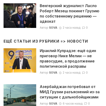
Венгерский журналист Ласло
Роберт Мезеш покинет Грузию
по собственному решению —
адвокат
Автор
SOVA
2 часа назад
0
ЕЩЁ СТАТЬИ ИЗ РУБРИКИ =>
НОВОСТИ
Ираклий Купрадзе: ещё один
приговор Нике Мелии — не
правосудие, а продолжение
политической расправы
Автор
SOVA
2 часа назад
0
Азербайджан потребовал от
МИД Грузии разъяснений из-за
ситуации с дальнобойщиками
Автор
SOVA
6 часов назад
0