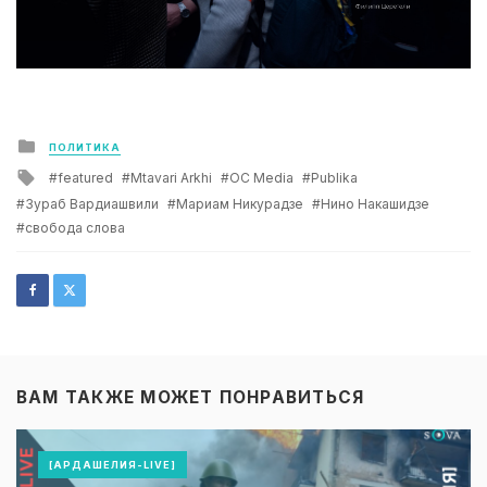
Posted
ПОЛИТИКА
in
Tagged
featured
Mtavari Arkhi
OC Media
Publika
with
Зураб Вардиашвили
Мариам Никурадзе
Нино Накашидзе
свобода слова
ВАМ ТАКЖЕ МОЖЕТ ПОНРАВИТЬСЯ
[АРДАШЕЛИЯ-LIVE]