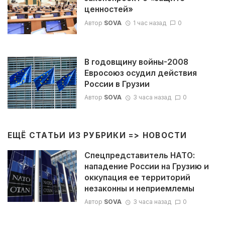
ценностей»
Автор
SOVA
1 час назад
0
В годовщину войны-2008
Евросоюз осудил действия
России в Грузии
Автор
SOVA
3 часа назад
0
ЕЩЁ СТАТЬИ ИЗ РУБРИКИ =>
НОВОСТИ
Спецпредставитель НАТО:
нападение России на Грузию и
оккупация ее территорий
незаконны и неприемлемы
Автор
SOVA
3 часа назад
0