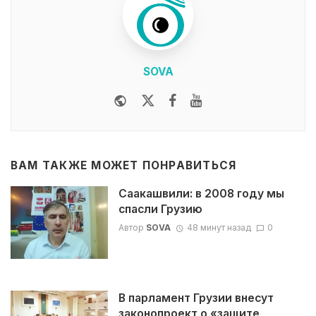
SOVA
Website
Twitter
Facebook
Youtube
ВАМ ТАКЖЕ МОЖЕТ ПОНРАВИТЬСЯ
Саакашвили: в 2008 году мы
спасли Грузию
Автор
SOVA
48 минут назад
0
В парламент Грузии внесут
законопроект о «защите