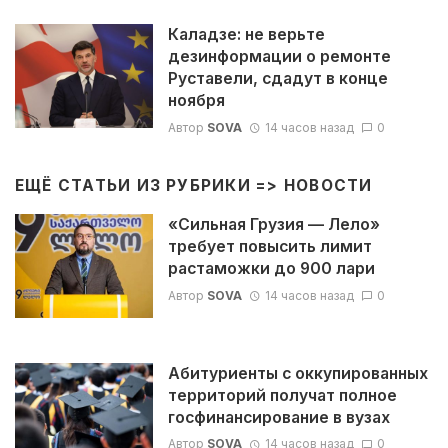
Каладзе: не верьте
дезинформации о ремонте
Руставели, сдадут в конце
ноября
Автор
SOVA
14 часов назад
0
ЕЩЁ СТАТЬИ ИЗ РУБРИКИ =>
НОВОСТИ
«Сильная Грузия — Лело»
требует повысить лимит
растаможки до 900 лари
Автор
SOVA
14 часов назад
0
Абитуриенты с оккупированных
территорий получат полное
госфинансирование в вузах
Автор
SOVA
14 часов назад
0