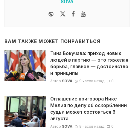
SOVA
Website
Twitter
Facebook
Youtube
ВАМ ТАКЖЕ МОЖЕТ ПОНРАВИТЬСЯ
Тина Бокучава: приход новых
людей в партию — это тяжелая
борьба, главное — достоинство
и принципы
Автор
SOVA
9 часов назад
0
Оглашение приговора Нике
Мелия по делу об оскорблении
судьи может состояться 6
августа
Автор
SOVA
9 часов назад
0