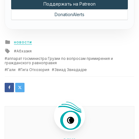
Поддержать на Patreon
DonationAlerts
Posted
НОВОСТИ
in
Tagged
Абхазия
with
аппарат госминистра Грузии по вопросам примирения и
гражданского равноправия
Гали
Гига Отхозория
Звиад Звиададзе