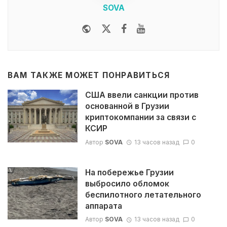
SOVA
Website
Twitter
Facebook
Youtube
ВАМ ТАКЖЕ МОЖЕТ ПОНРАВИТЬСЯ
США ввели санкции против
основанной в Грузии
криптокомпании за связи с
КСИР
Автор
SOVA
13 часов назад
0
На побережье Грузии
выбросило обломок
беспилотного летательного
аппарата
Автор
SOVA
13 часов назад
0