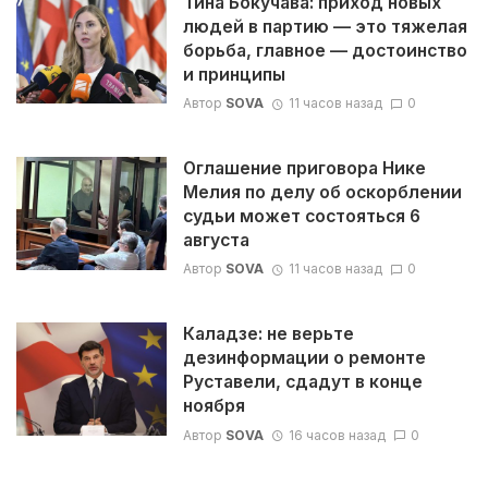
Тина Бокучава: приход новых
людей в партию — это тяжелая
борьба, главное — достоинство
и принципы
Автор
SOVA
11 часов назад
0
Оглашение приговора Нике
Мелия по делу об оскорблении
судьи может состояться 6
августа
Автор
SOVA
11 часов назад
0
Каладзе: не верьте
дезинформации о ремонте
Руставели, сдадут в конце
ноября
Автор
SOVA
16 часов назад
0