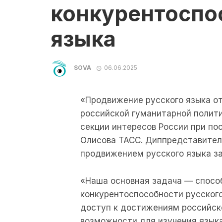
конкурентоспо
языка
SOVA
06.06.2025
«Продвижение русского языка о
российской гуманитарной полит
секции интересов России при по
Олисова ТАСС. Диппредставител
продвижением русского языка з
«Наша основная задача — спосо
конкурентоспособности русского
доступ к достижениям российско
возможности для изучения языка