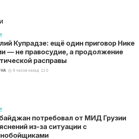
И
И
лий Купрадзе: ещё один приговор Нике
и — не правосудие, а продолжение
тической расправы
OVA
9 часов назад
0
И
байджан потребовал от МИД Грузии
яснений из-за ситуации с
ьнобойщиками