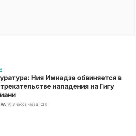
И
уратура: Ния Имнадзе обвиняется в
трекательстве нападения на Гигу
иани
OVA
8 часов назад
0