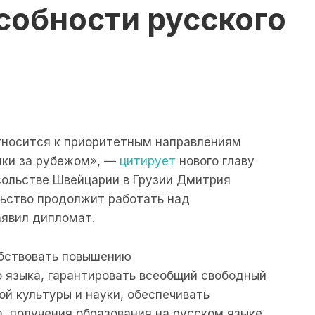
собности русского
тносится к приоритетным направлениям
ики за рубежом», —
цитирует
нового главу
сольстве Швейцарии в Грузии Дмитрия
ьство продолжит работать над
аявил дипломат.
бствовать повышению
 языка, гарантировать всеобщий свободный
й культуры и науки, обеспечивать
, получения образования на русском языке.