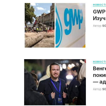
НОВОСТ
GWP:
Изуч
Автор
S
НОВОСТ
Венг
поки
— ад
Автор
S