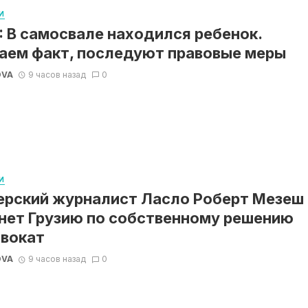
И
 В самосвале находился ребенок.
аем факт, последуют правовые меры
OVA
9 часов назад
0
И
ерский журналист Ласло Роберт Мезеш
нет Грузию по собственному решению
вокат
OVA
9 часов назад
0