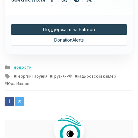
Поддержать на Patreon
DonationAlerts
Posted
НОВОСТИ
in
Tagged
Георгий Габуния
Грузия-РФ
кадыровский киллер
with
Юра Изотов