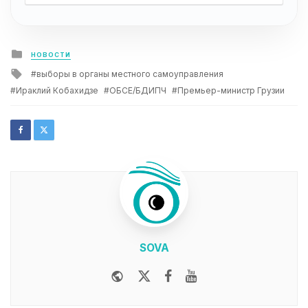
Posted
НОВОСТИ
in
Tagged
выборы в органы местного самоуправления
with
Ираклий Кобахидзе
ОБСЕ/БДИПЧ
Премьер-министр Грузии
SOVA
Website
Twitter
Facebook
Youtube