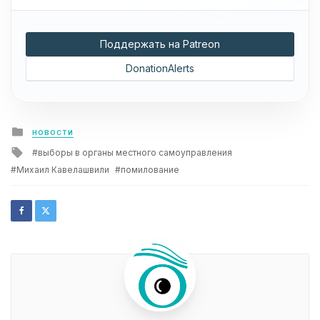
Поддержать на Patreon
DonationAlerts
Posted
НОВОСТИ
in
Tagged
выборы в органы местного самоуправления
with
Михаил Кавелашвили
помилование