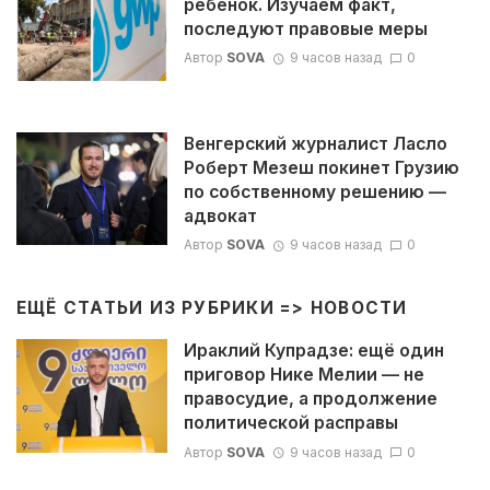
ребенок. Изучаем факт,
последуют правовые меры
Автор
SOVA
9 часов назад
0
Венгерский журналист Ласло
Роберт Мезеш покинет Грузию
по собственному решению —
адвокат
Автор
SOVA
9 часов назад
0
ЕЩЁ СТАТЬИ ИЗ РУБРИКИ =>
НОВОСТИ
Ираклий Купрадзе: ещё один
приговор Нике Мелии — не
правосудие, а продолжение
политической расправы
Автор
SOVA
9 часов назад
0