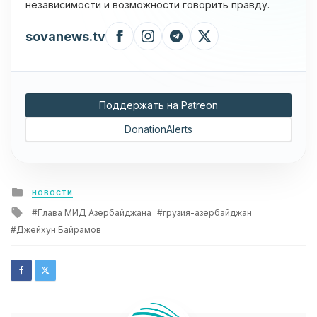
независимости и возможности говорить правду.
sovanews.tv
Поддержать на Patreon
DonationAlerts
Posted
НОВОСТИ
in
Tagged
Глава МИД Азербайджана
грузия-азербайджан
with
Джейхун Байрамов