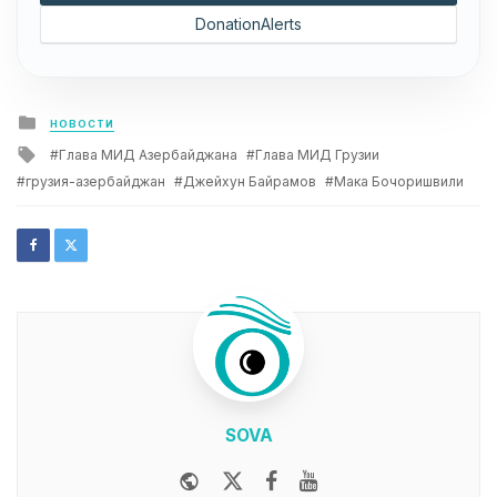
DonationAlerts
Posted
НОВОСТИ
in
Tagged
Глава МИД Азербайджана
Глава МИД Грузии
with
грузия-азербайджан
Джейхун Байрамов
Мака Бочоришвили
SOVA
Website
Twitter
Facebook
Youtube