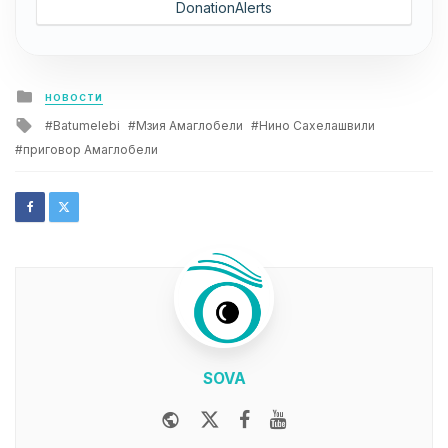
DonationAlerts
Posted
НОВОСТИ
in
Tagged
Batumelebi
Мзия Амаглобели
Нино Сахелашвили
with
приговор Амаглобели
SOVA
Website
Twitter
Facebook
Youtube