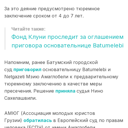
За это деяние предусмотрено тюремное
заключение сроком от 4 до 7 лет.
Фонд Клуни проследит за оглашением
приговора основательнице Batumelebi
Напомним, ранее Батумский городской
суд
приговорил
основательницу Batumelebi и
Netgazeti Мзию Амаглобели к предварительному
тюремному заключению в качестве меры
пресечения. Решение
приняла
судья Нино
Сахелашвили.
АМЮГ (Ассоциация молодых юристов
Грузии)
обратилась
в Европейский суд по правам
человека (ЕСПЧ) от имени Амаглобели.