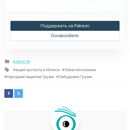
Поддержать на Patreon
DonationAlerts
Posted
НОВОСТИ
in
Tagged
акция протеста в тбилиси
Леван Иоселиани
with
Народный защитник Грузии
Омбудсмен Грузии