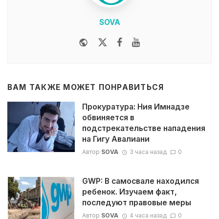
SOVA
Website
Twitter
Facebook
Youtube
ВАМ ТАКЖЕ МОЖЕТ ПОНРАВИТЬСЯ
Прокуратура: Ния Имнадзе
обвиняется в
подстрекательстве нападения
на Гигу Авалиани
Автор
SOVA
3 часа назад
0
GWP: В самосвале находился
ребенок. Изучаем факт,
последуют правовые меры
Автор
SOVA
4 часа назад
0