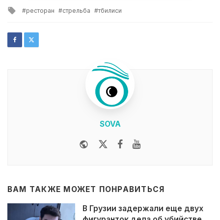
in
Tagged
ресторан
стрельба
тбилиси
with
SOVA
Website
Twitter
Facebook
Youtube
ВАМ ТАКЖЕ МОЖЕТ ПОНРАВИТЬСЯ
В Грузии задержали еще двух
фигуранток дела об убийстве