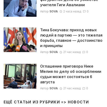
учителя Гиги Авалиани
Автор
SOVA
2 часа назад
0
Тина Бокучава: приход новых
людей в партию — это тяжелая
борьба, главное — достоинство
и принципы
Автор
SOVA
21 час назад
0
Оглашение приговора Нике
Мелия по делу об оскорблении
судьи может состояться 6
августа
Автор
SOVA
21 час назад
0
ЕЩЁ СТАТЬИ ИЗ РУБРИКИ =>
НОВОСТИ