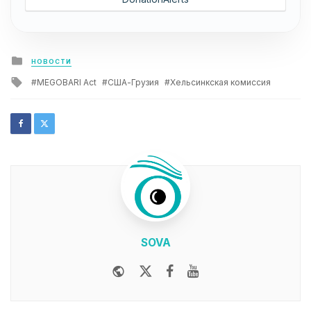
Posted
НОВОСТИ
in
Tagged
MEGOBARI Act
США-Грузия
Хельсинкская комиссия
with
SOVA
Website
Twitter
Facebook
Youtube