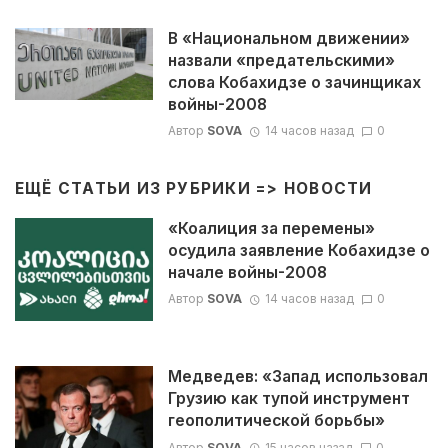
В «Национальном движении»
назвали «предательскими»
слова Кобахидзе о зачинщиках
войны-2008
Автор
SOVA
14 часов назад
0
ЕЩЁ СТАТЬИ ИЗ РУБРИКИ =>
НОВОСТИ
«Коалиция за перемены»
осудила заявление Кобахидзе о
начале войны-2008
Автор
SOVA
14 часов назад
0
Медведев: «Запад использовал
Грузию как тупой инструмент
геополитической борьбы»
Автор
SOVA
15 часов назад
0