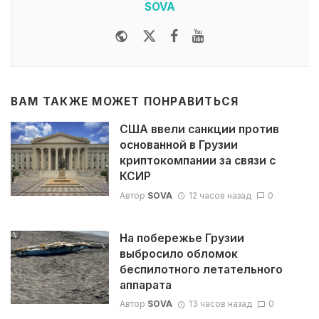
SOVA
Website
Twitter
Facebook
Youtube
ВАМ ТАКЖЕ МОЖЕТ ПОНРАВИТЬСЯ
США ввели санкции против
основанной в Грузии
криптокомпании за связи с
КСИР
Автор
SOVA
12 часов назад
0
На побережье Грузии
выбросило обломок
беспилотного летательного
аппарата
Автор
SOVA
13 часов назад
0