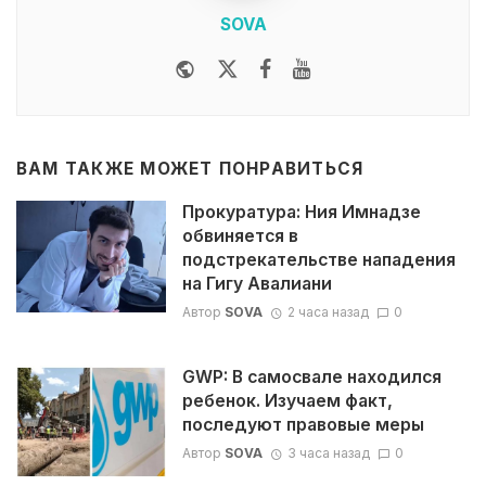
SOVA
Website
Twitter
Facebook
Youtube
ВАМ ТАКЖЕ МОЖЕТ ПОНРАВИТЬСЯ
Прокуратура: Ния Имнадзе
обвиняется в
подстрекательстве нападения
на Гигу Авалиани
Автор
SOVA
2 часа назад
0
GWP: В самосвале находился
ребенок. Изучаем факт,
последуют правовые меры
Автор
SOVA
3 часа назад
0