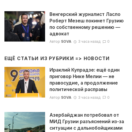
Венгерский журналист Ласло
Роберт Мезеш покинет Грузию
по собственному решению —
адвокат
Автор
SOVA
3 часа назад
0
ЕЩЁ СТАТЬИ ИЗ РУБРИКИ =>
НОВОСТИ
Ираклий Купрадзе: ещё один
приговор Нике Мелии — не
правосудие, а продолжение
политической расправы
Автор
SOVA
3 часа назад
0
Азербайджан потребовал от
МИД Грузии разъяснений из-за
ситуации с дальнобойщиками