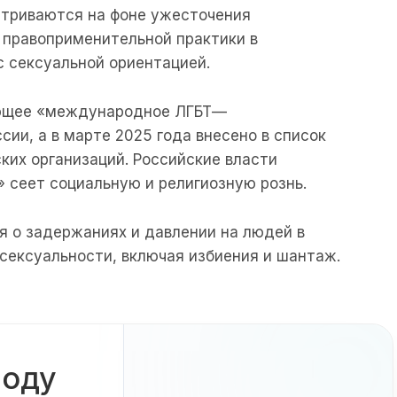
атриваются
на
фоне
ужесточения
правоприменительной
практики
в
с
сексуальной
ориентацией
.
ющее
«
международное
ЛГБТ
—
ссии
,
а
в
марте
2025
года
внесено
в
список
ских
организаций
.
Российские
власти
»
сеет
социальную
и
религиозную
рознь
.
я
о
задержаниях
и
давлении
на
людей
в
сексуальности
,
включая
избиения
и
шантаж
.
боду