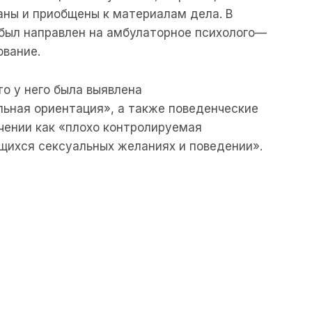
аны
и
приобщены
к
материалам
дела
.
В
был
направлен
на
амбулаторное
психолого
—
ование
.
то
у
него
была
выявлена
льная
ориентация»,
а
также
поведенческие
чении
как
«
плохо
контролируемая
щихся
сексуальных
желаниях
и
поведении».