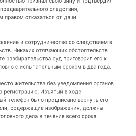
олностью
признал
свою
вину
и
подтвердил
предварительного
следствия
,
им
правом
отказаться
от
дачи
скаяние
и
сотрудничество
со
следствием
в
ьств
.
Никаких
отягчающих
обстоятельств
те
разбирательства
суд
приговорил
его
к
ловно
с
испытательным
сроком
в
два
года
.
место
жительства
без
уведомления
органов
а
регистрацию
.
Изъятый
в
ходе
ный
телефон
было
предписано
вернуть
его
ели
,
содержащие
изображения
, должны
головного
дела
в
течение
всего
срока