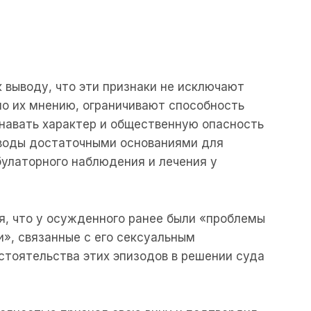
к
выводу
,
что
эти
признаки
не
исключают
по
их
мнению
,
ограничивают
способность
навать
характер
и
общественную
опасность
воды
достаточными
основаниями
для
улаторного
наблюдения
и
лечения
у
я
,
что
у
осужденного
ранее
были
«
проблемы
и»,
связанные
с
его
сексуальным
стоятельства
этих
эпизодов
в
решении
суда