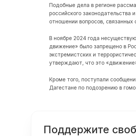
Подобные
дела
в
регионе
рассм
российского
законодательства
и
отношении
вопросов
,
связанных
В
ноябре
2024
года
несуществу
движение»
было
запрещено
в
Ро
экстремистских
и
террористиче
утверждают
,
что
это
«
движение
Кроме
того
,
поступали
сообщени
Дагестане
по
подозрению
в
гомо
Поддержите сво