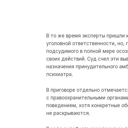
В
то
же
время
эксперты
пришли 
уголовной
ответственности
,
но
,
подсудимого
в
полной
мере
осоз
своих
действий
.
Суд
счел
эти
вы
назначения
принудительного
амб
психиатра
.
В
приговоре
отдельно
отмечаетс
с
правоохранительными
органам
поведением
,
хотя
конкретные
об
не
раскрываются
.