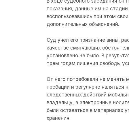
В
ходе
судебного
заседания
он
п
показания
, данные
им
на
стадии
воспользовавшись
при
этом
сво
дополнительных
объяснений
.
Суд
учел
его
признание
вины
,
ра
качестве
смягчающих
обстоятел
установлено
не было
.
В
результа
трем
годам
лишения
свободы ус
От
него
потребовали
не
менять
пробации
и
регулярно
являться
н
следственных
действий
мобиль
владельцу
,
а
электронные
носит
были
оставаться
в
материалах
у
хранения
.