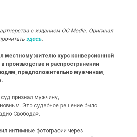
партнерства с изданием OC Media. Оригинал
прочитать
здесь
.
ил
местному
жителю
курс
конверсионной
м
в
производстве
и
распространении
людям
,
предположительно
мужчинам
,
е
.
суд
признал
мужчину
,
иновным
.
Это
судебное
решение
было
адио Свобода».
вил
интимные
фотографии
через