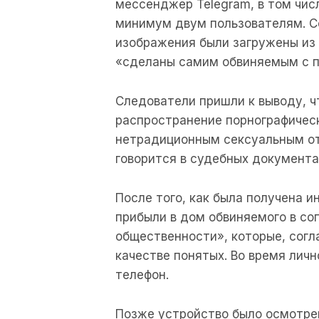
мессенджер
Telegram
,
в том
чис
минимум
двум
пользователям
.
С
изображения
были
загружены
из
«
сделаны
самим
обвиняемым
с
Следователи
пришли к
выводу
,
ч
распространение
порнографичес
нетрадиционным
сексуальным
о
говорится
в
судебных
документа
После
того, как
была
получена
и
прибыли
в
дом
обвиняемого
в
со
общественности»,
которые
,
согл
качестве
понятых
.
Во
время
личн
телефон
.
Позже
устройство
было
осмотре