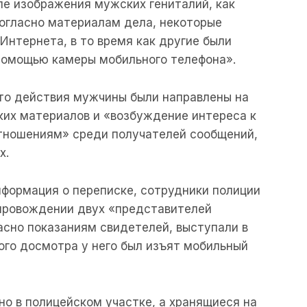
ле
изображения
мужских
гениталий
,
как
огласно
материалам
дела
,
некоторые
Интернета
,
в то
время
как
другие
были
помощью
камеры
мобильного
телефона».
то
действия
мужчины
были
направлены
на
ких
материалов
и
«
возбуждение
интереса
к
тношениям»
среди
получателей
сообщений
,
х
.
нформация
о
переписке
,
сотрудники
полиции
провождении
двух
«
представителей
асно
показаниям
свидетелей
,
выступали
в
ого
досмотра
у
него
был
изъят
мобильный
но
в
полицейском
участке
,
а
хранящиеся
на