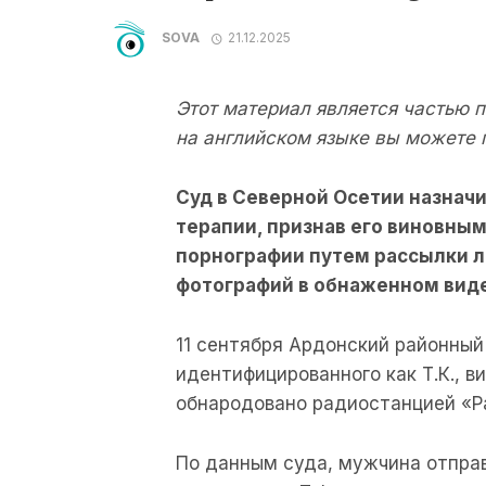
SOVA
21.12.2025
Этот материал является частью 
на английском языке вы можете 
Суд
в
Северной
Осетии
назнач
терапии
,
признав
его
виновны
порнографии
путем
рассылки
фотографий
в
обнаженном
вид
11
сентября
Ардонский
районный
идентифицированного как
Т.
К.
,
в
обнародовано
радиостанцией
«Р
По
данным
суда
,
мужчина
отпра