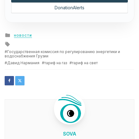
DonationAlerts
Posted
НОВОСТИ
in
Tagged
with
Государственная комиссия по регулированию энергетики и
водоснабжения Грузии
Давид Нармания
тариф на газ
тариф на свет
SOVA