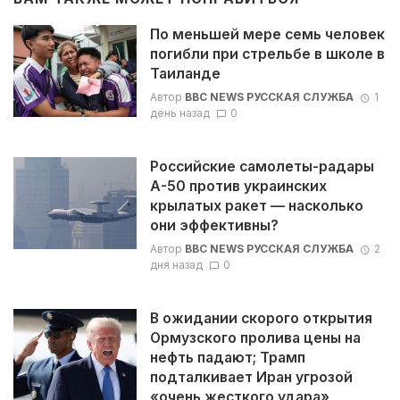
По меньшей мере семь человек
погибли при стрельбе в школе в
Таиланде
Автор
BBC NEWS РУССКАЯ СЛУЖБА
1
день назад
0
Российские самолеты-радары
А-50 против украинских
крылатых ракет — насколько
они эффективны?
Автор
BBC NEWS РУССКАЯ СЛУЖБА
2
дня назад
0
В ожидании скорого открытия
Ормузского пролива цены на
нефть падают; Трамп
подталкивает Иран угрозой
«очень жесткого удара»