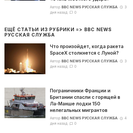
Автор
BBC NEWS РУССКАЯ СЛУЖБА
3
дня назад
0
ЕЩЁ СТАТЬИ ИЗ РУБРИКИ =>
BBC NEWS
РУССКАЯ СЛУЖБА
Что произойдет, когда ракета
SpaceX столкнется с Луной?
Автор
BBC NEWS РУССКАЯ СЛУЖБА
3
дня назад
0
Пограничники Франции и
Британии спасли с горящей в
Ла-Манше лодки 150
нелегальных мигрантов
Автор
BBC NEWS РУССКАЯ СЛУЖБА
4
дня назад
0