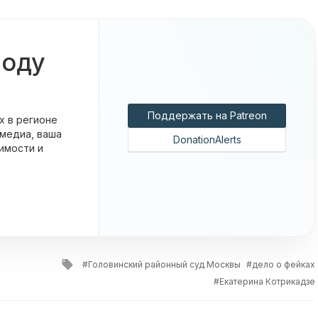
боду
Поддержать на Patreon
х в регионе
 медиа, ваша
DonationAlerts
имости и
Tagged
Головинский районный суд Москвы
дело о фейках
with
Екатерина Котрикадзе