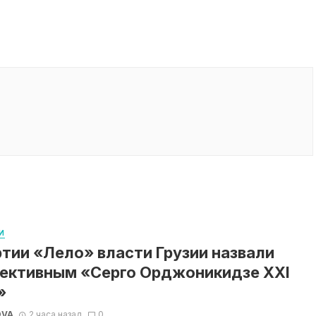
И
ртии «Лело» власти Грузии назвали
ективным «Серго Орджоникидзе XXI
»
OVA
2 часа назад
0