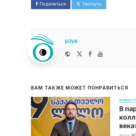
Поделиться
Твитнуть
SOVA
Website
Twitter
Facebook
Youtube
ВАМ ТАКЖЕ МОЖЕТ ПОНРАВИТЬСЯ
НОВОСТ
В па
колл
века
Автор
S