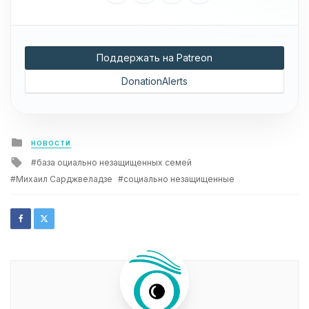
Поддержать на Patreon
DonationAlerts
Posted
НОВОСТИ
in
Tagged
база оциально незащищенных семей
with
Михаил Сарджвеладзе
социально незащищенные