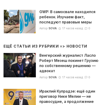
GWP: В самосвале находился
ребенок. Изучаем факт,
последуют правовые меры
Автор
SOVA
17 часов назад
0
ЕЩЁ СТАТЬИ ИЗ РУБРИКИ =>
НОВОСТИ
Венгерский журналист Ласло
Роберт Мезеш покинет Грузию
по собственному решению —
адвокат
Автор
SOVA
17 часов назад
0
Ираклий Купрадзе: ещё один
приговор Нике Мелии — не
правосудие, а продолжение