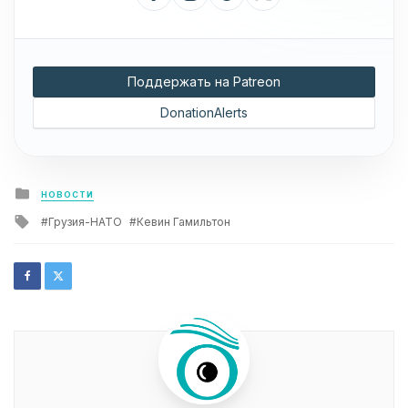
Поддержать на Patreon
DonationAlerts
Posted
НОВОСТИ
in
Tagged
Грузия-НАТО
Кевин Гамильтон
with