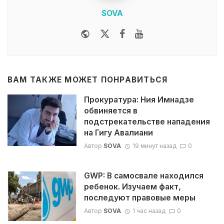
SOVA
Website
Twitter
Facebook
Youtube
ВАМ ТАКЖЕ МОЖЕТ ПОНРАВИТЬСЯ
Прокуратура: Ния Имнадзе
обвиняется в
подстрекательстве нападения
на Гигу Авалиани
Автор
SOVA
19 минут назад
0
GWP: В самосвале находился
ребенок. Изучаем факт,
последуют правовые меры
Автор
SOVA
1 час назад
0