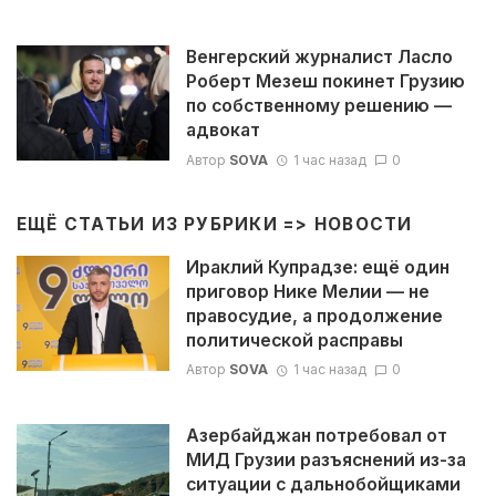
Венгерский журналист Ласло
Роберт Мезеш покинет Грузию
по собственному решению —
адвокат
Автор
SOVA
1 час назад
0
ЕЩЁ СТАТЬИ ИЗ РУБРИКИ =>
НОВОСТИ
Ираклий Купрадзе: ещё один
приговор Нике Мелии — не
правосудие, а продолжение
политической расправы
Автор
SOVA
1 час назад
0
Азербайджан потребовал от
МИД Грузии разъяснений из-за
ситуации с дальнобойщиками