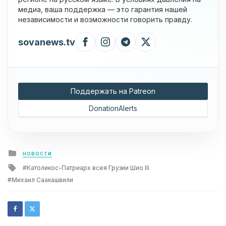
медиа, ваша поддержка — это гарантия нашей
независимости и возможности говорить правду.
sovanews.tv
Поддержать на Patreon
DonationAlerts
Posted
НОВОСТИ
in
Tagged
Католикос-Патриарх всея Грузии Шио III
with
Михаил Саакашвили