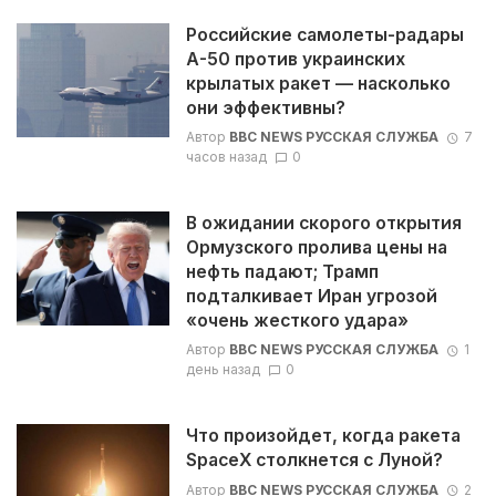
Российские самолеты-радары
А-50 против украинских
крылатых ракет — насколько
они эффективны?
Автор
BBC NEWS РУССКАЯ СЛУЖБА
7
часов назад
0
В ожидании скорого открытия
Ормузского пролива цены на
нефть падают; Трамп
подталкивает Иран угрозой
«очень жесткого удара»
Автор
BBC NEWS РУССКАЯ СЛУЖБА
1
день назад
0
Что произойдет, когда ракета
SpaceX столкнется с Луной?
Автор
BBC NEWS РУССКАЯ СЛУЖБА
2