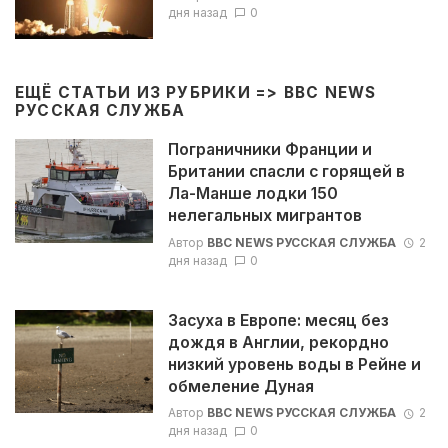
дня назад
0
ЕЩЁ СТАТЬИ ИЗ РУБРИКИ =>
BBC NEWS
РУССКАЯ СЛУЖБА
Пограничники Франции и
Британии спасли с горящей в
Ла-Манше лодки 150
нелегальных мигрантов
Автор
BBC NEWS РУССКАЯ СЛУЖБА
2
дня назад
0
Засуха в Европе: месяц без
дождя в Англии, рекордно
низкий уровень воды в Рейне и
обмеление Дуная
Автор
BBC NEWS РУССКАЯ СЛУЖБА
2
дня назад
0