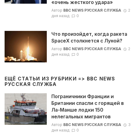
«очень жесткого удара»
Автор
BBC NEWS РУССКАЯ СЛУЖБА
2
дня назад
0
Что произойдет, когда ракета
SpaceX столкнется с Луной?
Автор
BBC NEWS РУССКАЯ СЛУЖБА
2
дня назад
0
ЕЩЁ СТАТЬИ ИЗ РУБРИКИ =>
BBC NEWS
РУССКАЯ СЛУЖБА
Пограничники Франции и
Британии спасли с горящей в
Ла-Манше лодки 150
нелегальных мигрантов
Автор
BBC NEWS РУССКАЯ СЛУЖБА
3
дня назад
0