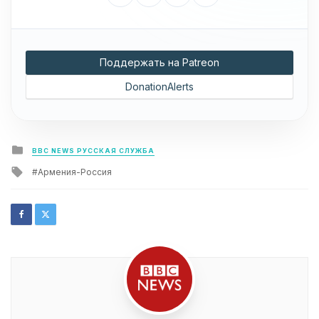
Поддержать на Patreon
DonationAlerts
Posted
BBC NEWS РУССКАЯ СЛУЖБА
in
Tagged
Армения-Россия
with