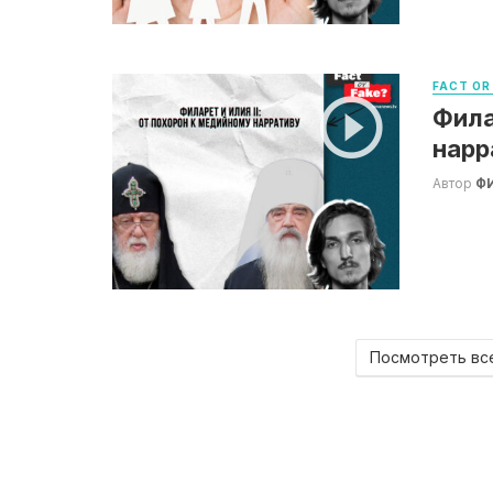
FACT OR
Фила
нарр
Автор
Ф
Посмотреть все