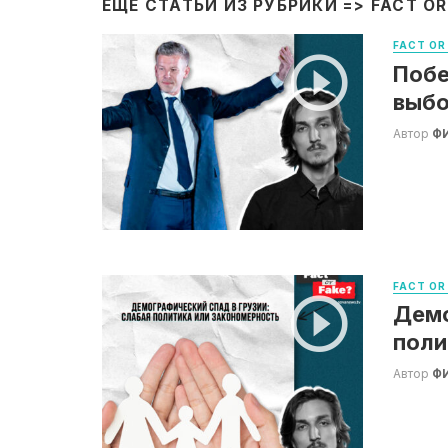
ЕЩЁ СТАТЬИ ИЗ РУБРИКИ =>
FACT OR
FACT OR
Побе
выбо
Автор
Ф
FACT OR
Демо
поли
Автор
Ф