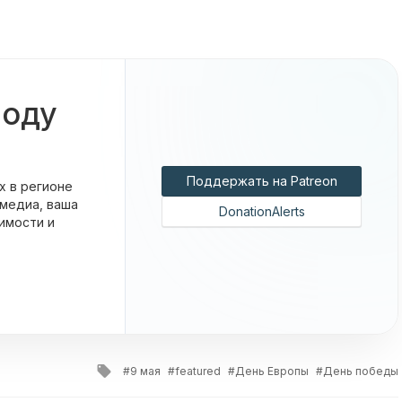
боду
Поддержать на Patreon
х в регионе
 медиа, ваша
DonationAlerts
имости и
Tagged
9 мая
featured
День Европы
День победы
with