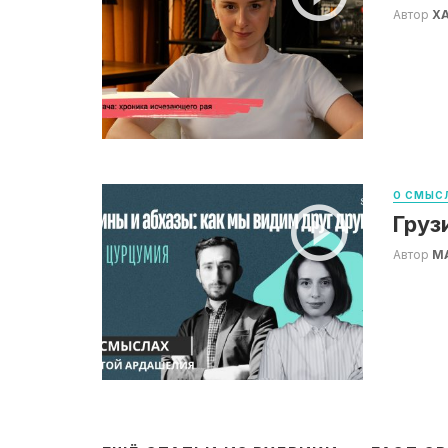
Автор
Х
О СМЫС
Груз
Автор
М