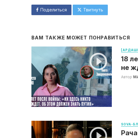
Поделиться
Твитнуть
ВАМ ТАКЖЕ МОЖЕТ ПОНРАВИТЬСЯ
[АРДАШЕ
18 л
не ж
Автор
М
SOVA-Б
Рача