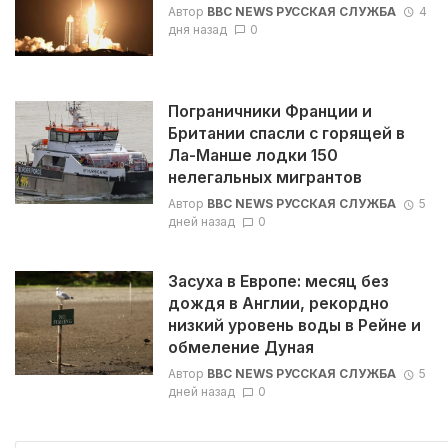
Автор
BBC NEWS РУССКАЯ СЛУЖБА
4
дня назад
0
Пограничники Франции и
Британии спасли с горящей в
Ла-Манше лодки 150
нелегальных мигрантов
Автор
BBC NEWS РУССКАЯ СЛУЖБА
5
дней назад
0
Засуха в Европе: месяц без
дождя в Англии, рекордно
низкий уровень воды в Рейне и
обмеление Дуная
Автор
BBC NEWS РУССКАЯ СЛУЖБА
5
дней назад
0