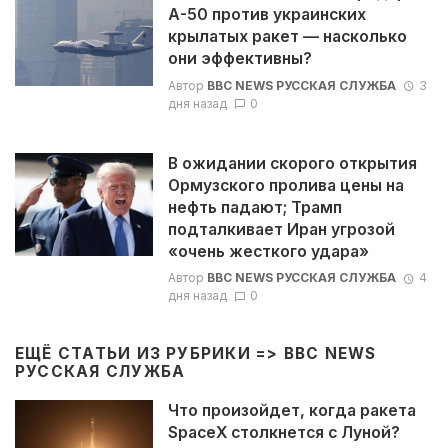
А-50 против украинских
крылатых ракет — насколько
они эффективны?
Автор
BBC NEWS РУССКАЯ СЛУЖБА
3
дня назад
0
В ожидании скорого открытия
Ормузского пролива цены на
нефть падают; Трамп
подталкивает Иран угрозой
«очень жесткого удара»
Автор
BBC NEWS РУССКАЯ СЛУЖБА
4
дня назад
0
ЕЩЁ СТАТЬИ ИЗ РУБРИКИ =>
BBC NEWS
РУССКАЯ СЛУЖБА
Что произойдет, когда ракета
SpaceX столкнется с Луной?