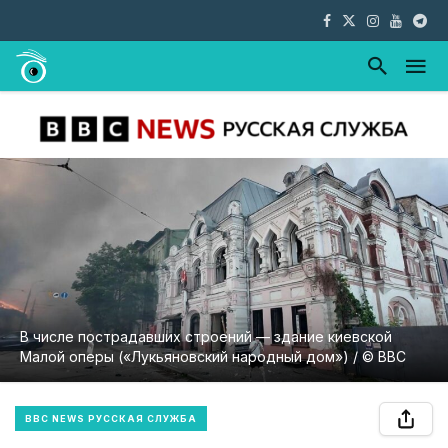
В числе пострадавших строений — здание киевской
Малой оперы («Лукьяновский народный дом») / © BBC
BBC NEWS РУССКАЯ СЛУЖБА