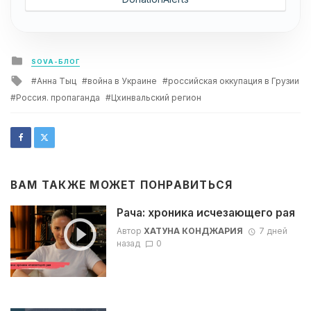
Posted
SOVA-БЛОГ
in
Tagged
Анна Тыц
война в Украине
российская оккупация в Грузии
with
Россия. пропаганда
Цхинвальский регион
ВАМ ТАКЖЕ МОЖЕТ ПОНРАВИТЬСЯ
Рача: хроника исчезающего рая
Автор
ХАТУНА КОНДЖАРИЯ
7 дней
назад
0