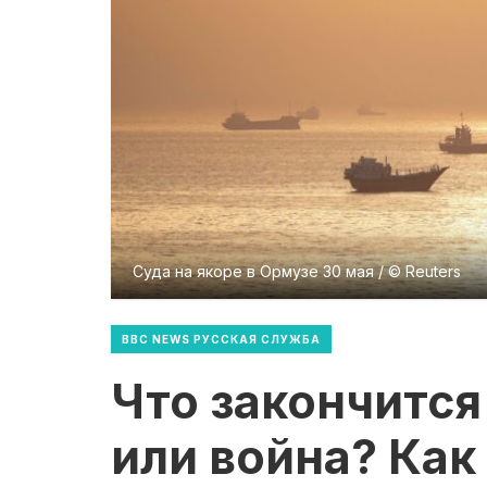
Суда на якоре в Ормузе 30 мая / © Reuters
BBC NEWS РУССКАЯ СЛУЖБА
Что закончитс
или война? Как