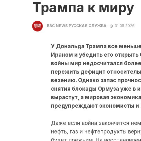
Трампа к миру
BBC NEWS РУССКАЯ СЛУЖБА
31.05.2026
У Дональда Трампа все меньше
Ираном и убедить его открыть 
войны мир недосчитался более 
пережить дефицит относительн
везению. Однако запас прочнос
снятия блокады Ормуза уже в и
вырастут, а мировая экономика
предупреждают экономисты и 
Даже если война закончится нем
нефть, газ и нефтепродукты верн
будет прежним. На восстановле