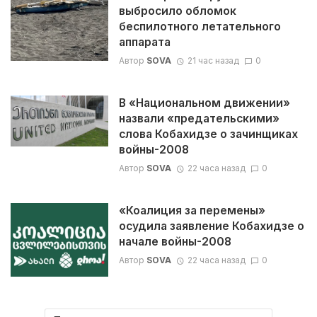
выбросило обломок
беспилотного летательного
аппарата
Автор
SOVA
21 час назад
0
В «Национальном движении»
назвали «предательскими»
слова Кобахидзе о зачинщиках
войны-2008
Автор
SOVA
22 часа назад
0
«Коалиция за перемены»
осудила заявление Кобахидзе о
начале войны-2008
Автор
SOVA
22 часа назад
0