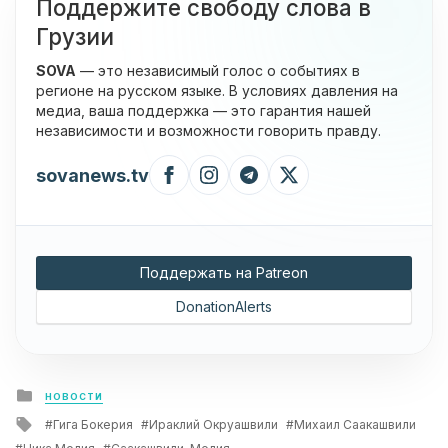
Поддержите свободу слова в
Грузии
SOVA
— это независимый голос о событиях в
регионе на русском языке. В условиях давления на
медиа, ваша поддержка — это гарантия нашей
независимости и возможности говорить правду.
sovanews.tv
Поддержать на Patreon
DonationAlerts
Posted
НОВОСТИ
in
Tagged
Гига Бокерия
Ираклий Окруашвили
Михаил Саакашвили
with