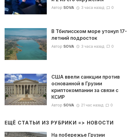
Автор
SOVA
3 часа назад
0
В Тбилисском море утонул 17-
летний подросток
Автор
SOVA
3 часа назад
0
США ввели санкции против
основанной в Грузии
криптокомпании за связи с
КСИР
Автор
SOVA
21 час назад
0
ЕЩЁ СТАТЬИ ИЗ РУБРИКИ =>
НОВОСТИ
На побережье Грузии