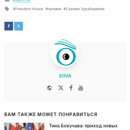
НОВОСТИ
in
Tagged
Freedom House
премия
Саломе Зурабишвили
with
SOVA
Website
Twitter
Facebook
Youtube
ВАМ ТАКЖЕ МОЖЕТ ПОНРАВИТЬСЯ
Тина Бокучава: приход новых