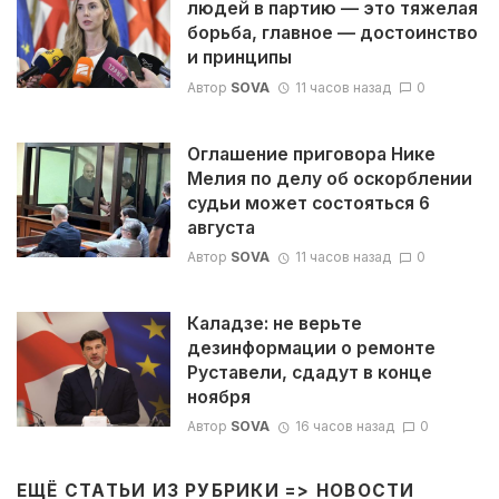
людей в партию — это тяжелая
борьба, главное — достоинство
и принципы
Автор
SOVA
11 часов назад
0
Оглашение приговора Нике
Мелия по делу об оскорблении
судьи может состояться 6
августа
Автор
SOVA
11 часов назад
0
Каладзе: не верьте
дезинформации о ремонте
Руставели, сдадут в конце
ноября
Автор
SOVA
16 часов назад
0
ЕЩЁ СТАТЬИ ИЗ РУБРИКИ =>
НОВОСТИ