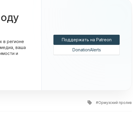
боду
Поддержать на Patreon
х в регионе
 медиа, ваша
DonationAlerts
имости и
Tagged
Ормузский пролив
with