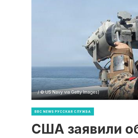
/ © US Navy via Getty Images)
BBC NEWS РУССКАЯ СЛУЖБА
США заявили о