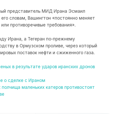
ный представитель МИД Ирана Эсмаил
о его словам, Вашингтон «постоянно меняет
 или противоречивые требования».
у Ирана, а Тегеран по-прежнему
одству в Ормузском проливе, через который
ировых поставок нефти и сжиженного газа.
еных в результате ударов иранских дронов
е о сделке с Ираном
к полчища маленьких катеров противостоят
ве