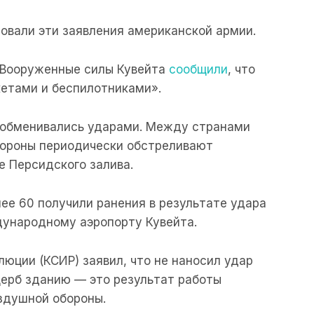
овали эти заявления американской армии.
у Вооруженные силы Кувейта
сообщили
, что
етами и беспилотниками».
 обменивались ударами. Между странами
тороны периодически обстреливают
е Персидского залива.
лее 60 получили ранения в результате удара
дународному аэропорту Кувейта.
юции (КСИР) заявил, что не наносил удар
щерб зданию — это результат работы
здушной обороны.