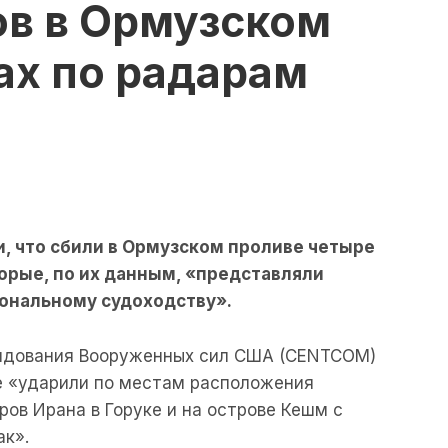
ов в Ормузском
ах по радарам
, что сбили в Ормузском проливе четыре
орые, по их данным, «представляли
ональному судоходству».
андования Вооруженных сил США (CENTCOM)
ые «ударили по местам расположения
ов Ирана в Горуке и на острове Кешм с
ак».