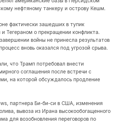
трелял американские базы в Персидском
нскому нефтяному танкеру и острову Кешм.
оне фактически зашедших в тупик
и Тегераном о прекращении конфликта.
завершении войны не принесла результатов
процесс вновь оказался под угрозой срыва.
ли, что Трамп потребовал внести
мирного соглашения после встречи с
ми, на которой обсуждалось продление
ws, партнера Би-би-си в США, изменения
олива, вывоза из Ирана высокообогащенного
зма для возобновления переговоров по