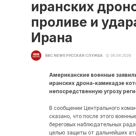
иранских дрон
проливе и удар
Ирана
BBC NEWS РУССКАЯ СЛУЖБА
06.06.2026
Американские военные заявили
иранских дрона-камикадзе кот
непосредственную угрозу реги
В сообщении Центрального ком
сказано, что после этого военн
береговых наблюдательных радар
целью защиты от дальнейших ат