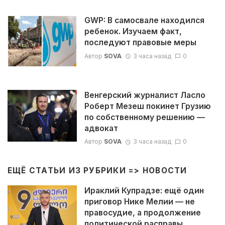
GWP: В самосвале находился
ребенок. Изучаем факт,
последуют правовые меры
Автор
SOVA
3 часа назад
0
Венгерский журналист Ласло
Роберт Мезеш покинет Грузию
по собственному решению —
адвокат
Автор
SOVA
3 часа назад
0
ЕЩЁ СТАТЬИ ИЗ РУБРИКИ =>
НОВОСТИ
Ираклий Купрадзе: ещё один
приговор Нике Мелии — не
правосудие, а продолжение
политической расправы