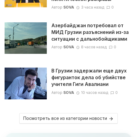
Автор
SOVA
3 часа назад
0
Азербайджан потребовал от
МИД Грузии разъяснений из-за
ситуации с дальнобойщиками
Автор
SOVA
8 часов назад
0
В Грузии задержали еще двух
фигуранток дела об убийстве
учителя Гиги Авалиани
Автор
SOVA
10 часов назад
0
Посмотреть все из категории новости