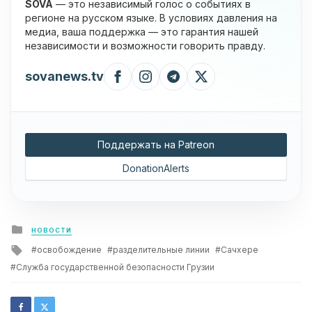
SOVA
— это независимый голос о событиях в
регионе на русском языке. В условиях давления на
медиа, ваша поддержка — это гарантия нашей
независимости и возможности говорить правду.
sovanews.tv
Поддержать на Patreon
DonationAlerts
Posted
НОВОСТИ
in
Tagged
освобождение
разделительные линии
Сачхере
with
Служба государственной безопасности Грузии