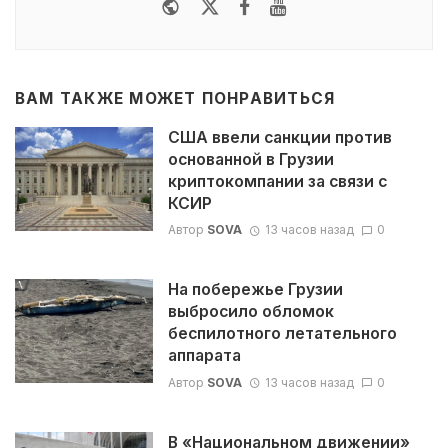
Website
Twitter
Facebook
Youtube
ВАМ ТАКЖЕ МОЖЕТ ПОНРАВИТЬСЯ
США ввели санкции против
основанной в Грузии
криптокомпании за связи с
КСИР
Автор
SOVA
13 часов назад
0
На побережье Грузии
выбросило обломок
беспилотного летательного
аппарата
Автор
SOVA
13 часов назад
0
В «Национальном движении»