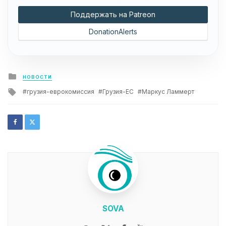
Поддержать на Patreon
DonationAlerts
Posted
НОВОСТИ
in
Tagged
грузия-еврокомиссия
Грузия-ЕС
Маркус Ламмерт
with
SOVA