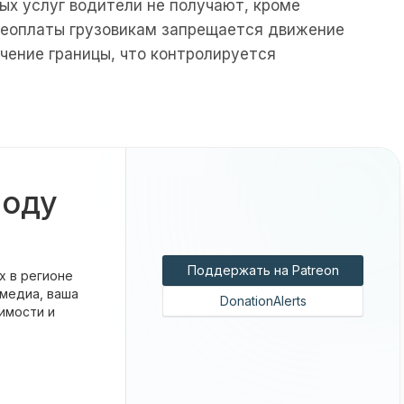
ых услуг водители не получают, кроме
 неоплаты грузовикам запрещается движение
чение границы, что контролируется
боду
Поддержать на Patreon
х в регионе
 медиа, ваша
DonationAlerts
имости и