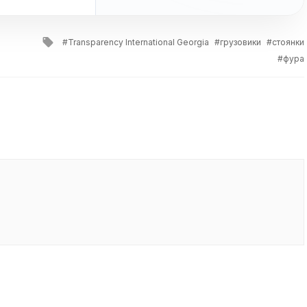
Tagged
Transparency International Georgia
грузовики
стоянки
with
фура