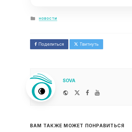
Posted
НОВОСТИ
in
Поделиться
Твитнуть
SOVA
Website
Twitter
Facebook
Youtube
ВАМ ТАКЖЕ МОЖЕТ ПОНРАВИТЬСЯ