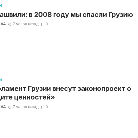
И
ашвили: в 2008 году мы спасли Грузию
OVA
7 часов назад
0
И
рламент Грузии внесут законопроект о
ите ценностей»
OVA
7 часов назад
0