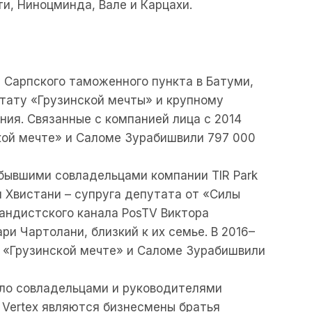
ти, Ниноцминда, Вале и Карцахи.
у Сарпского таможенного пункта в Батуми,
ату «Грузинской мечты» и крупному
ния. Связанные с компанией лица с 2014
кой мечте» и Саломе Зурабишвили 797 000
 бывшими совладельцами компании TIR Park
я Хвистани – супруга депутата от «Силы
андистского канала PosTV Виктора
и Чартолани, близкий к их семье. В 2016–
и «Грузинской мечте» и Саломе Зурабишвили
ахло совладельцами и руководителями
k Vertex являются бизнесмены братья