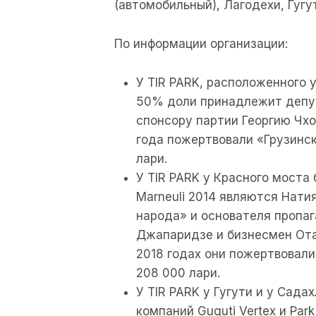
(автомобильный), Лагодехи, Гугу
По информации организации:
У TIR PARK, расположенного 
50% доли принадлежит депут
спонсору партии Георгию Чхо
года пожертвовали «Грузинс
лари.
У TIR PARK у Красного моста
Marneuli 2014 являются Нати
народа» и основателя пропаг
Джапаридзе и бизнесмен Отар
2018 годах они пожертвовал
208 000 лари.
У TIR PARK у Гугути и у Сад
компаний Guguti Vertex и Par