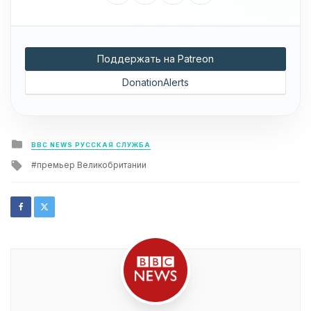
Поддержать на Patreon
DonationAlerts
Posted
BBC NEWS РУССКАЯ СЛУЖБА
in
Tagged
премьер Великобритании
with