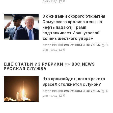
дня назад
0
В ожидании скорого открытия
Ормузского пролива цены на
нефть падают; Трамп
подталкивает Иран угрозой
«очень жесткого удара»
Автор
BBC NEWS РУССКАЯ СЛУЖБА
3
дня назад
0
ЕЩЁ СТАТЬИ ИЗ РУБРИКИ =>
BBC NEWS
РУССКАЯ СЛУЖБА
Что произойдет, когда ракета
SpaceX столкнется с Луной?
Автор
BBC NEWS РУССКАЯ СЛУЖБА
4
дня назад
0